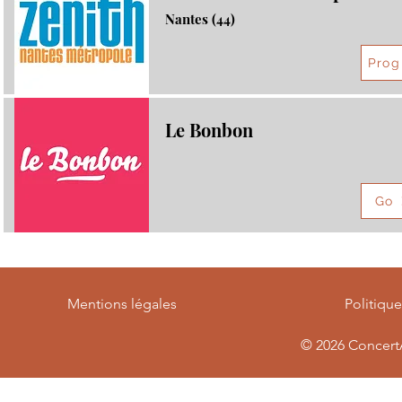
Nantes (44)
Prog
Le Bonbon
Go
Mentions légales
Politiqu
© 2026
ConcertA