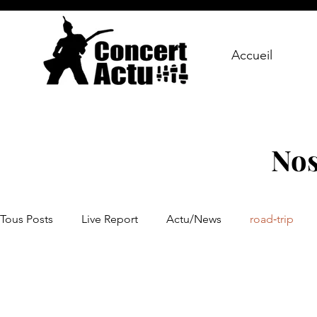
Accueil
Nos
Tous Posts
Live Report
Actu/News
road‑trip