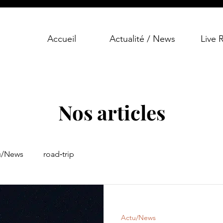
Accueil
Actualité / News
Live 
Nos articles
u/News
road‑trip
Actu/News