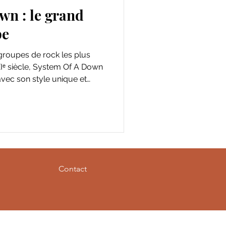
wn : le grand
pe
roupes de rock les plus
XIᵉ siècle, System Of A Down
vec son style unique et
s, le quatuor a vendu plus
 travers le monde et
s. Depuis leur premier
et certifié multi-platine, le
ombrables révolutions
sonores.
Contact