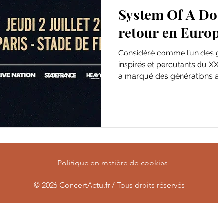
System Of A Do
retour en Euro
Considéré comme l’un des g
inspirés et percutants du X
a marqué des générations a
engagé. Formé à Los Angele
de 45 millions de disques à
remporté un GRAMMY Award
album éponyme sorti en 1998 
groupe a accompagné d’inn
personnelles, politiques et 
Politique en matière de cookies
© 2026
ConcertActu.fr / Tous droits réservés