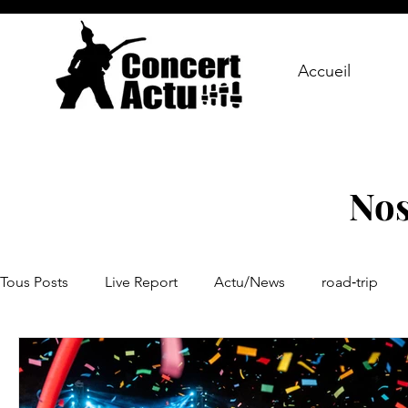
Accueil
Nos
Tous Posts
Live Report
Actu/News
road‑trip