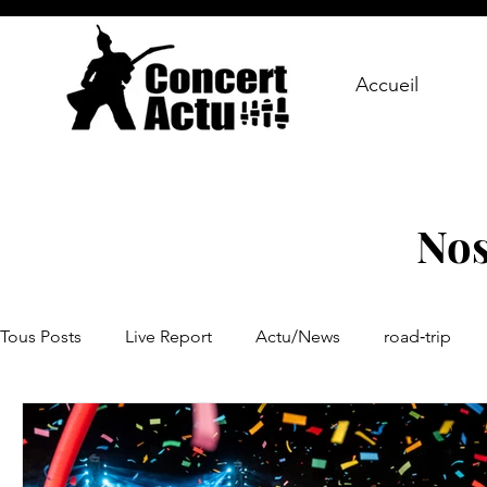
Accueil
Nos
Tous Posts
Live Report
Actu/News
road‑trip