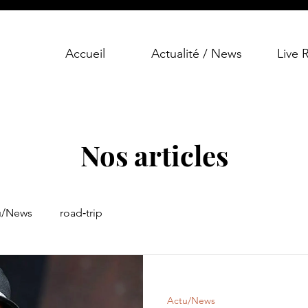
Accueil
Actualité / News
Live 
Nos articles
u/News
road‑trip
Actu/News