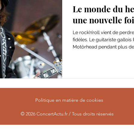
Le monde du he
une nouvelle foi
Le rock’n’roll vient de perdr
fidèles. Le guitariste gallois
Motörhead pendant plus de tr
l’âge de 64 ans.
Politique en matière de cookies
© 2026
ConcertActu.fr / Tous droits réservés