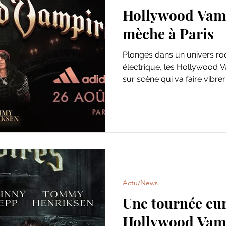
Hollywood Vamp
mèche à Paris
Plongés dans un univers ro
électrique, les Hollywood 
sur scène qui va faire vibr
vinyle rayé de riffs intempor
Actu/News
Une tournée eu
Hollywood Vam