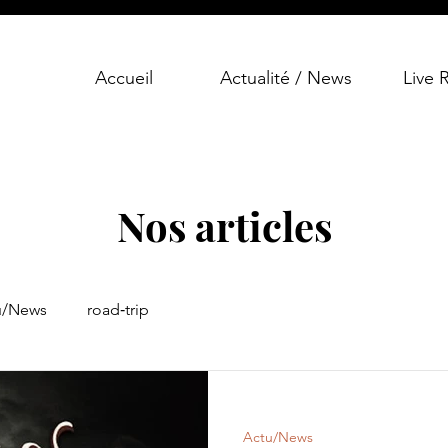
Accueil
Actualité / News
Live 
Nos articles
u/News
road‑trip
Actu/News