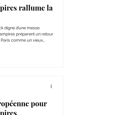
ires rallume la
ck digne d’une messe
Vampires préparent un retour
er Paris comme un vieux
els.
ropéenne pour
pires