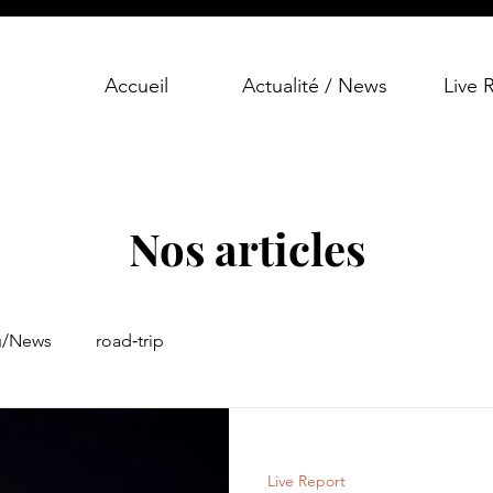
Accueil
Actualité / News
Live 
Nos articles
u/News
road‑trip
Live Report