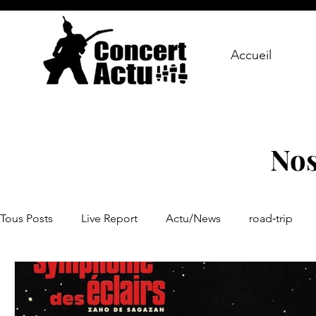
Accueil
Nos
Tous Posts
Live Report
Actu/News
road‑trip