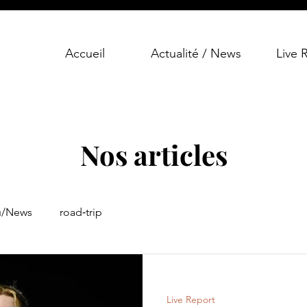
Accueil
Actualité / News
Live 
Nos articles
u/News
road‑trip
Live Report