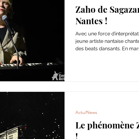
Zaho de Sagazan
Nantes !
Avec une force d’interprétat
jeune artiste nantaise chant
des beats dansants. En mars
Actu/News
Le phénomène 
!