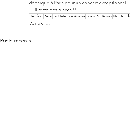
débarque à Paris pour un concert exceptionnel, un
.... 
il reste des places !!!
Hellfest
Paris
La Défense Arena
Guns N' Roses
Not In Th
Actu/News
Posts récents