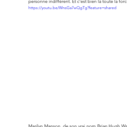
personne indifférent. Et c'est bien là toute la fo
https://youtu.be/WnsGa7wQgTg?feature=shared
Marilyn Manson, de son vrai nom Brian Hugh Warn