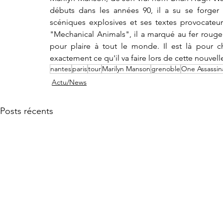
débuts dans les années 90, il a su se forger 
scéniques explosives et ses textes provocateu
"Mechanical Animals", il a marqué au fer rouge l
pour plaire à tout le monde. Il est là pour cho
exactement ce qu'il va faire lors de cette nouvel
nantes
paris
tour
Marilyn Manson
grenoble
One Assassin
Actu/News
Posts récents