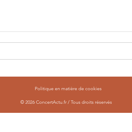
Le monde du heavy metal est
Un r
une nouvelle fois en deuil
secou
Politique en matière de cookies
© 2026
ConcertActu.fr / Tous droits réservés