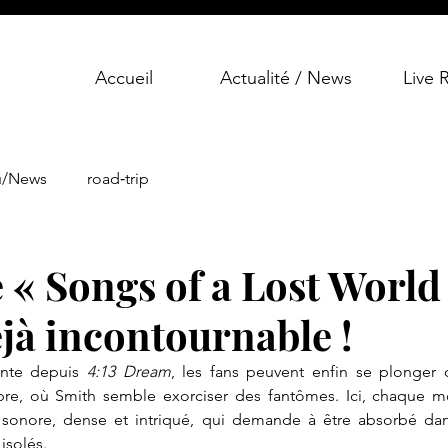
Accueil
Actualité / News
Live 
u/News
road‑trip
 « Songs of a Lost World
jà incontournable !
ente depuis 
4:13 Dream
, les fans peuvent enfin se plonger 
bre, où Smith semble exorciser des fantômes. Ici, chaque m
nore, dense et intriqué, qui demande à être absorbé dans 
isolés.