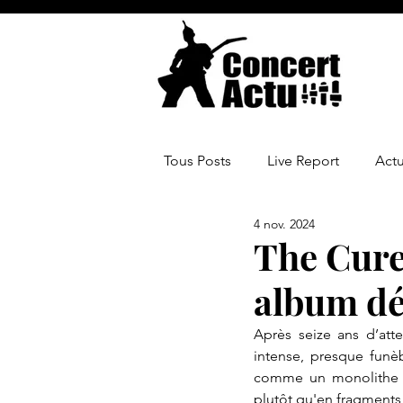
Tous Posts
Live Report
Act
4 nov. 2024
The Cure
album dé
Après seize ans d’att
intense, presque funè
comme un monolithe so
plutôt qu'en fragments 