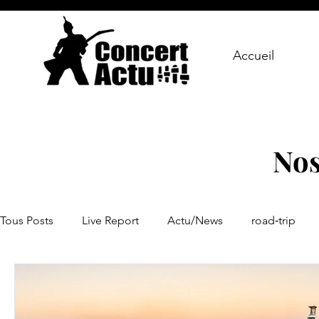
Accueil
Nos
Tous Posts
Live Report
Actu/News
road‑trip