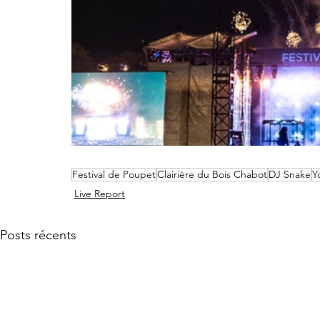
Festival de Poupet
Clairière du Bois Chabot
DJ Snake
Y
Live Report
Posts récents