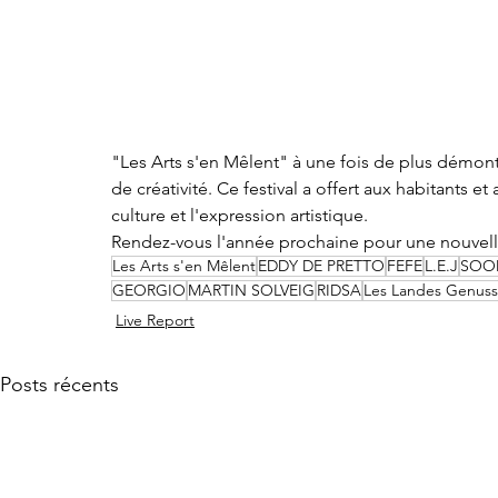
"Les Arts s'en Mêlent" à une fois de plus démontr
de créativité. Ce festival a offert aux habitants e
culture et l'expression artistique.
Rendez-vous l'année prochaine pour une nouvell
Les Arts s'en Mêlent
EDDY DE PRETTO
FEFE
L.E.J
SOO
GEORGIO
MARTIN SOLVEIG
RIDSA
Les Landes Genus
Live Report
Posts récents