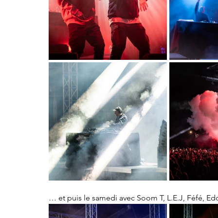
… et puis le samedi avec Soom T, L.E.J, Féfé, Ed