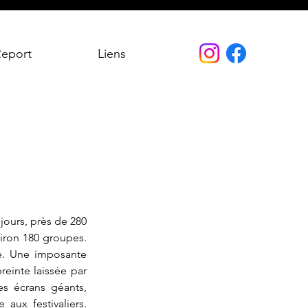
Report
Liens
jours, près de 280 
iron 180 groupes. 
. Une imposante 
einte laissée par 
es écrans géants, 
ux festivaliers. 