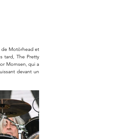
r de Motörhead et 
 tard, The Pretty 
lor Momsen, qui a 
issant devant un 