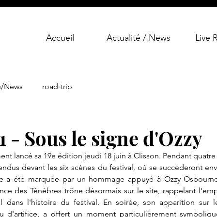
Accueil
Actualité / News
Live 
u/News
road‑trip
J1 - Sous le signe d'Ozzy
ment lancé sa 19e édition jeudi 18 juin à Clisson. Pendant quatre 
ttendus devant les six scènes du festival, où se succéderont env
ée a été marquée par un hommage appuyé à Ozzy Osbourne
rince des Ténèbres trône désormais sur le site, rappelant l'empr
 dans l'histoire du festival. En soirée, son apparition sur l
d'artifice, a offert un moment particulièrement symbolique a