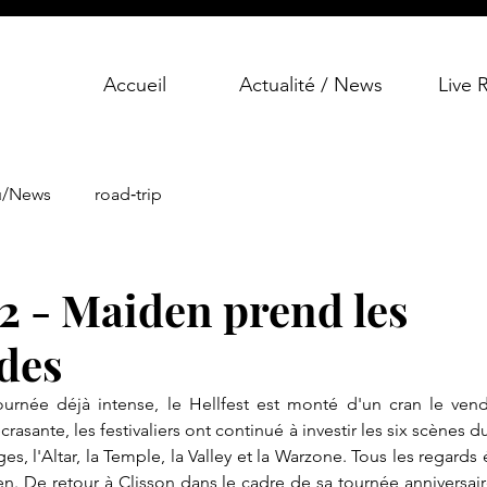
Accueil
Actualité / News
Live 
u/News
road‑trip
J2 - Maiden prend les
des
urnée déjà intense, le Hellfest est monté d'un cran le vend
rasante, les festivaliers ont continué à investir les six scènes du 
s, l'Altar, la Temple, la Valley et la Warzone. Tous les regards
n. De retour à Clisson dans le cadre de sa tournée anniversaire