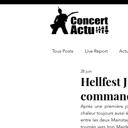
Tous Posts
Live Report
Act
28 juin
Hellfest 
comman
Après une première jo
chaleur toujours aussi éc
entre les deux Mainstage
tournés vers Iron Maide