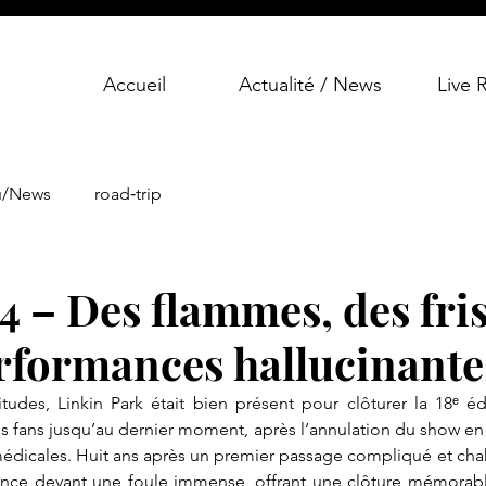
Accueil
Actualité / News
Live 
u/News
road‑trip
J4 – Des flammes, des fri
erformances hallucinante
tudes, Linkin Park était bien présent pour clôturer la 18ᵉ édi
s fans jusqu’au dernier moment, après l’annulation du show en 
médicales. Huit ans après un premier passage compliqué et chahu
nce devant une foule immense, offrant une clôture mémorable 