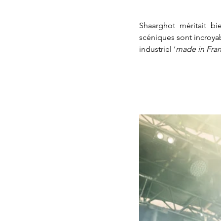
Shaarghot méritait bi
scéniques sont incroyab
industriel ‘
made in Fra