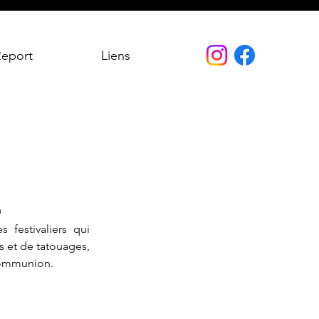
Report
Liens
4
festivaliers qui 
s et de tatouages, 
 communion.