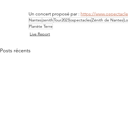
Un concert proposé par : 
https://www.ospectacles
Nantes
zenith
Tour2023
ospectacles
Zénith de Nantes
Lo
Planète Terre
Live Report
Posts récents