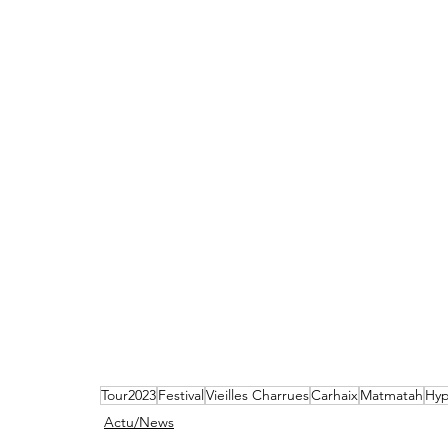
Tour2023
Festival
Vieilles Charrues
Carhaix
Matmatah
Hyp
Actu/News