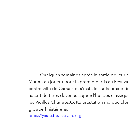
	Quelques semaines après la sortie de leur premier album La Ouache en 1998 les brestois de 
Matmatah jouent pour la première fois au Festival 
centre-ville de Carhaix et s’installe sur la pra
autant de titres devenus aujourd’hui des classiq
les Vieilles Charrues.Cette prestation marque alors
groupe finistériens.
https://youtu.be/-kktfJmzkEg