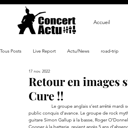
Accueil
Tous Posts
Live Report
Actu/News
road‑trip
17 nov. 2022
Retour en images s
Cure !!
		Le groupe anglais s’est arrêté mardi soir au Zénith de Nantes pour un concert qui a ravi un 
public conquis d’avance. Le groupe de rock myt
guitare Simon Gallup à la basse, Roger O'Donnell 
Cooper à la batterie, revient après 5 ans d’absen