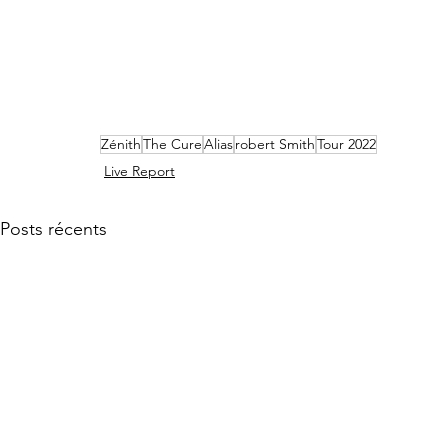
Zénith
The Cure
Alias
robert Smith
Tour 2022
Live Report
Posts récents