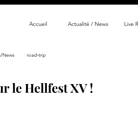
Accueil
Actualité / News
Live 
u/News
road‑trip
r le Hellfest XV !