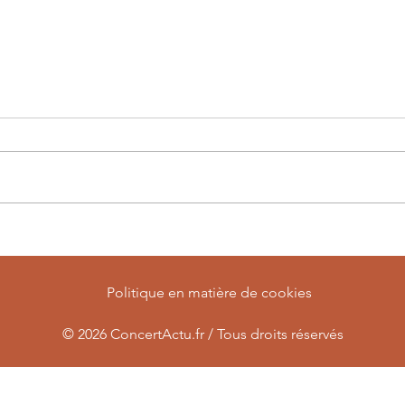
Le blues rock a embrasé le
Une 
Festival de Poupet
Fest
Politique en matière de cookies
© 2026
ConcertActu.fr / Tous droits réservés