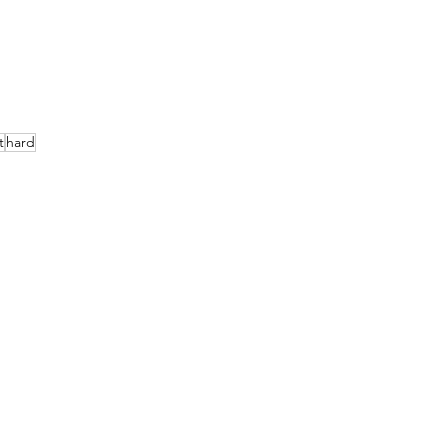
t
hard