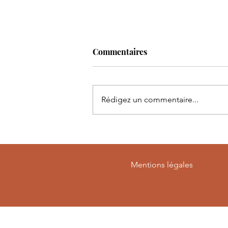
Commentaires
Rédigez un commentaire...
Vanessa Paradis illumine
Poupet après une soirée
entre pluie et émotions
Mentions légales