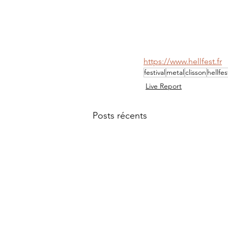
https://www.hellfest.fr
festival
metal
clisson
hellfes
Live Report
Posts récents