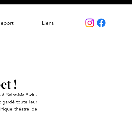
Report
Liens
et !
 à Saint-Malô-du-
 gardé toute leur 
fique théatre de 