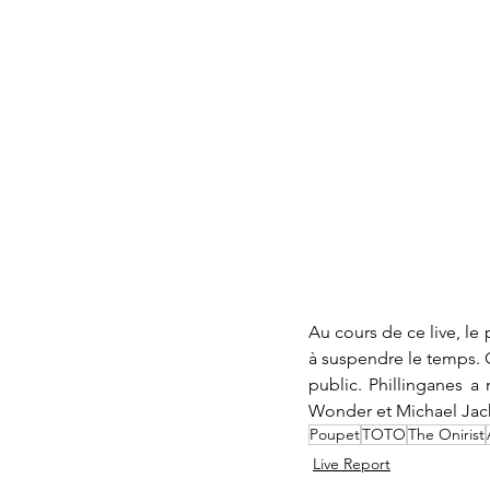
Au cours de ce live, le 
à suspendre le temps. Qu
public. Phillinganes a
Wonder et Michael Jackso
Poupet
TOTO
The Onirist
Live Report