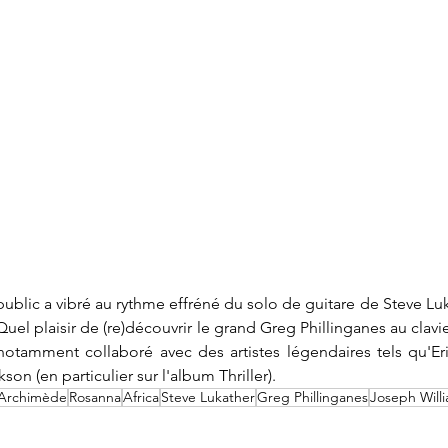
public a vibré au rythme effréné du solo de guitare de Steve Luka
el plaisir de (re)découvrir le grand Greg Phillinganes au clavie
 notamment collaboré avec des artistes légendaires tels qu'Eri
n (en particulier sur l'album Thriller).
Archimède
Rosanna
Africa
Steve Lukather
Greg Phillinganes
Joseph Will