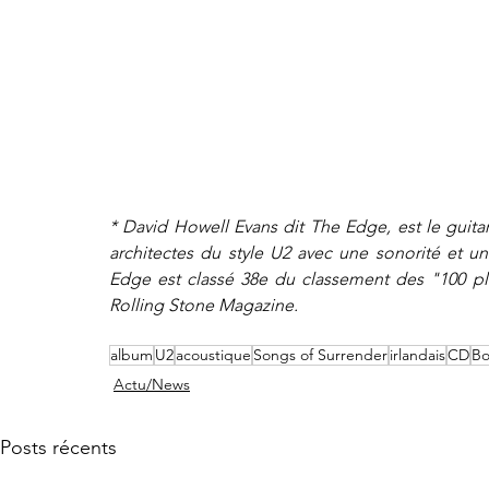
*
David Howell Evans dit The Edge, est le guitari
architectes du style U2 avec une sonorité et un
Edge est classé 38e du classement des "100 plu
Rolling Stone Magazine. 
album
U2
acoustique
Songs of Surrender
irlandais
CD
B
Actu/News
Posts récents